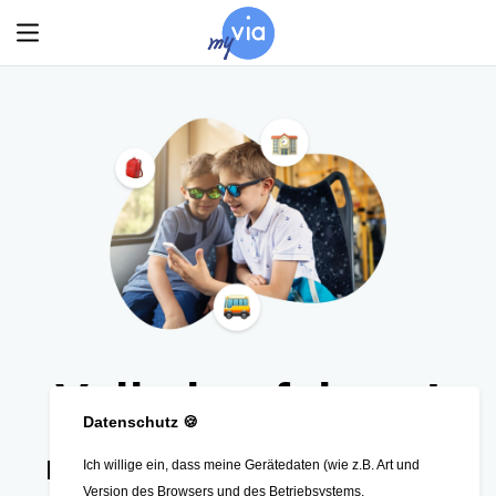
Startseite
Sprache
:
DE
Voll abgefahren!
Datenschutz
🍪
Hier können Sie Ihre Anträge zur
Ich willige ein, dass meine Gerätedaten (wie z.B. Art und
Version des Browsers und des Betriebsystems,