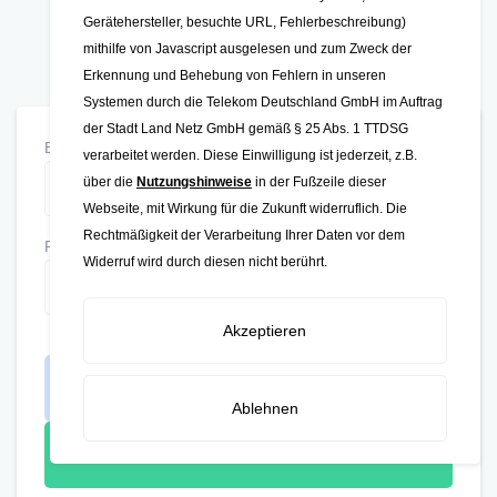
Schülerbeförderung in
online
Gerätehersteller, besuchte URL, Fehlerbeschreibung)
einreichen!
mithilfe von Javascript ausgelesen und zum Zweck der
Erkennung und Behebung von Fehlern in unseren
Systemen durch die Telekom Deutschland GmbH im Auftrag
der Stadt Land Netz GmbH gemäß § 25 Abs. 1 TTDSG
E-Mail-Adresse
verarbeitet werden. Diese Einwilligung ist jederzeit, z.B.
über die
Nutzungshinweise
in der Fußzeile dieser
Webseite, mit Wirkung für die Zukunft widerruflich. Die
Rechtmäßigkeit der Verarbeitung Ihrer Daten vor dem
Passwort
Widerruf wird durch diesen nicht berührt.
Akzeptieren
Passwort vergessen?
Anmelden
Ablehnen
Neues Konto erstellen